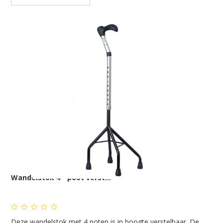
Wandelstok 4 - poot verst...
Deze wandelstok met 4 poten is in hoogte verstelbaar. De