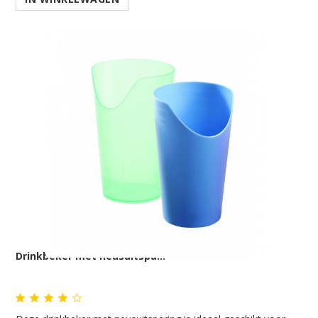
Drinkbeker met neusuitspa...