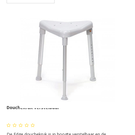
Douchekruk verstelbaar
De Edge douchekruk is in hoogte verstelbaar en de