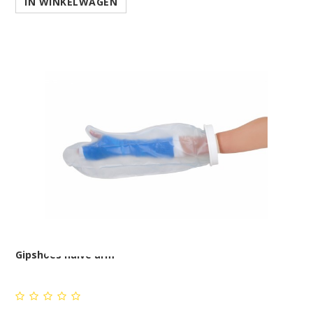
IN WINKELWAGEN
Gipshoes halve arm