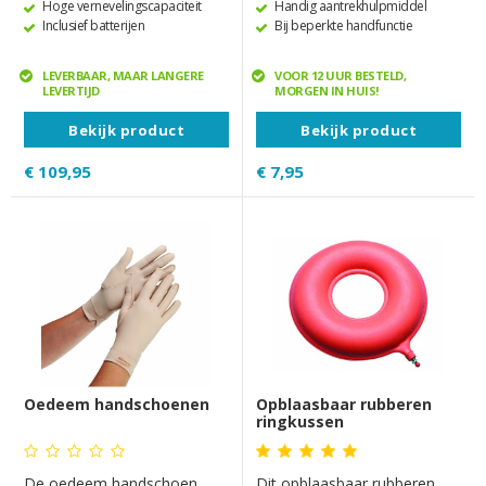
Hoge vernevelingscapaciteit
Handig aantrekhulpmiddel
Inclusief batterijen
Bij beperkte handfunctie
LEVERBAAR, MAAR LANGERE
VOOR 12 UUR BESTELD,
LEVERTIJD
MORGEN IN HUIS!
Bekijk product
Bekijk product
€ 109,95
€ 7,95
Oedeem handschoenen
Opblaasbaar rubberen
ringkussen
De oedeem handschoen
Dit opblaasbaar rubberen