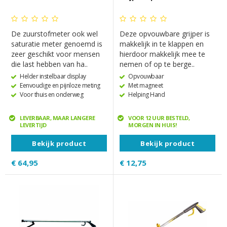
De zuurstofmeter ook wel
Deze opvouwbare grijper is
saturatie meter genoemd is
makkelijk in te klappen en
zeer geschikt voor mensen
hierdoor makkelijk mee te
die last hebben van ha..
nemen of op te berge..
Helder instelbaar display
Opvouwbaar
Eenvoudige en pijnloze meting
Met magneet
Voor thuis en onderweg
Helping Hand
LEVERBAAR, MAAR LANGERE
VOOR 12 UUR BESTELD,
LEVERTIJD
MORGEN IN HUIS!
Bekijk product
Bekijk product
€ 64,95
€ 12,75