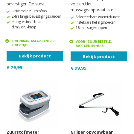
bevestigen.De stevi..
voeten.Het
massageapparaat is e..
Universele zuurstoftas
Extra lange bevestigingsbanden
Selecteerbare warmtefunctie
Hoogtes instelbaar
Instelbare hellingshoeken
d.m.v.drukknop
18 massagekoppen
LEVERBAAR, MAAR LANGERE
VOOR 12 UUR BESTELD,
LEVERTIJD
MORGEN IN HUIS!
Bekijk product
Bekijk product
€ 79,95
€ 99,95
Zuurstofmeter
Grijper opvouwbaar