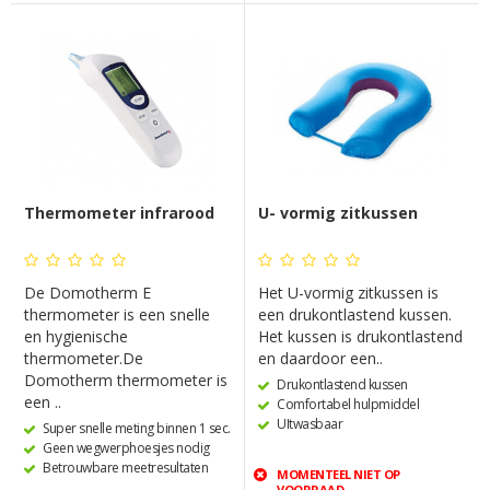
Thermometer infrarood
U- vormig zitkussen
De Domotherm E
Het U-vormig zitkussen is
thermometer is een snelle
een drukontlastend kussen.
en hygienische
Het kussen is drukontlastend
thermometer.De
en daardoor een..
Domotherm thermometer is
Drukontlastend kussen
een ..
Comfortabel hulpmiddel
UItwasbaar
Super snelle meting binnen 1 sec.
Geen wegwerphoesjes nodig
Betrouwbare meetresultaten
MOMENTEEL NIET OP
VOORRAAD