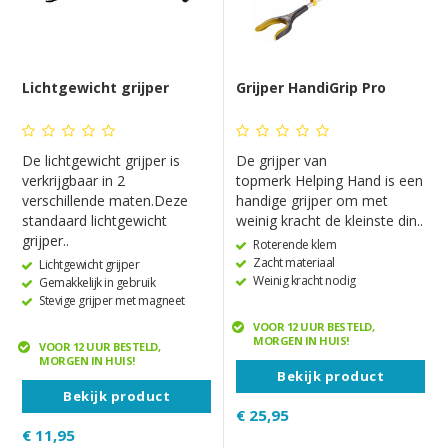
Lichtgewicht grijper
Grijper HandiGrip Pro
De lichtgewicht grijper is
De grijper van
verkrijgbaar in 2
topmerk Helping Hand is een
verschillende maten.Deze
handige grijper om met
standaard lichtgewicht
weinig kracht de kleinste din..
grijper..
Roterende klem
Zacht materiaal
Lichtgewicht grijper
Weinig kracht nodig
Gemakkelijk in gebruik
Stevige grijper met magneet
VOOR 12 UUR BESTELD,
MORGEN IN HUIS!
VOOR 12 UUR BESTELD,
MORGEN IN HUIS!
Bekijk product
Bekijk product
€ 25,95
€ 11,95