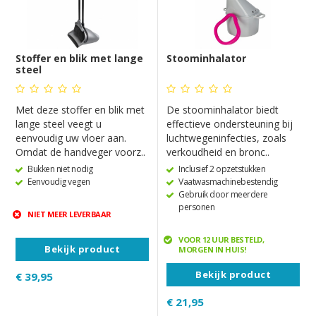
Stoffer en blik met lange
Stoominhalator
steel
Met deze stoffer en blik met
De stoominhalator biedt
lange steel veegt u
effectieve ondersteuning bij
eenvoudig uw vloer aan.
luchtwegeninfecties, zoals
Omdat de handveger voorz..
verkoudheid en bronc..
Bukken niet nodig
Inclusief 2 opzetstukken
Eenvoudig vegen
Vaatwasmachinebestendig
Gebruik door meerdere
personen
NIET MEER LEVERBAAR
VOOR 12 UUR BESTELD,
Bekijk product
MORGEN IN HUIS!
Bekijk product
€ 39,95
€ 21,95