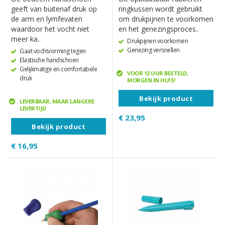
geeft van buitenaf druk op
ringkussen wordt gebruikt
de arm en lymfevaten
om drukpijnen te voorkomen
waardoor het vocht niet
en het genezingsproces..
meer ka..
Drukpijnen voorkomen
Genezing versnellen
Gaat vochtvorming tegen
Elastische handschoen
Gelijkmatige en comfortabele
VOOR 12 UUR BESTELD,
druk
MORGEN IN HUIS!
Bekijk product
LEVERBAAR, MAAR LANGERE
LEVERTIJD
€ 23,95
Bekijk product
€ 16,95