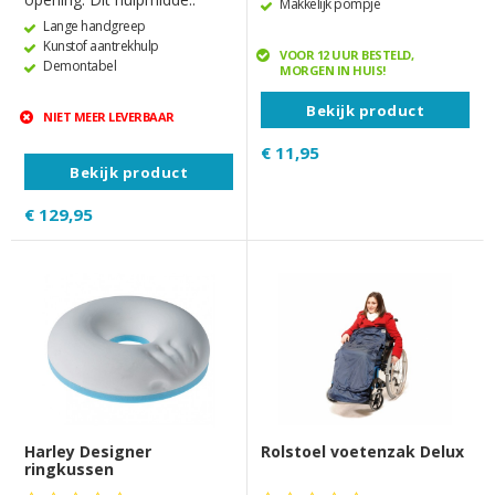
Makkelijk pompje
Lange handgreep
Kunstof aantrekhulp
VOOR 12 UUR BESTELD,
Demontabel
MORGEN IN HUIS!
Bekijk product
NIET MEER LEVERBAAR
€ 11,95
Bekijk product
€ 129,95
Harley Designer
Rolstoel voetenzak Delux
ringkussen