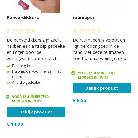
Penverdikkers
reumapen
De penverdikkers zijn zacht,
De reumapen is verdikt en
hebben een anti slip gedeelte
ligt hierdoor goed in de
en liggen door de
hand.Met deze reumapen
vormgeving comfortabel ..
hoeft u maar weinig druk u..
Betere grip
Hulpmiddel voor mensen met
VOOR 12 UUR BESTELD,
reuma
MORGEN IN HUIS!
Anti-slip gedeelte
Bekijk product
VOOR 12 UUR BESTELD,
€ 8,95
MORGEN IN HUIS!
Bekijk product
€ 14,00