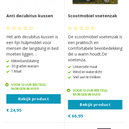
Anti decubitus kussen
Scootmobiel voetenzak
Het anti decubitus kussen is
De scootmobiel voetenzak is
een fijn hulpmiddel voor
een praktisch en
mensen die langdurig in bed
comfortabele beenbedekking
moeten liggen. ..
die u warm houdt.De
voetenza..
Klittenbandsluiting
30 graden wassen
Universele maat
1 Maat
Wind en waterdicht
Snel aan te trekken
VOOR 12 UUR BESTELD,
MORGEN IN HUIS!
VOOR 12 UUR BESTELD,
MORGEN IN HUIS!
Bekijk product
Bekijk product
€ 24,95
€ 66,95