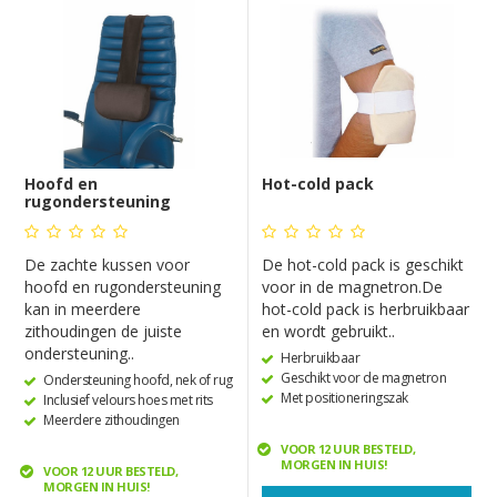
Hoofd en
Hot-cold pack
rugondersteuning
De zachte kussen voor
De hot-cold pack is geschikt
hoofd en rugondersteuning
voor in de magnetron.De
kan in meerdere
hot-cold pack is herbruikbaar
zithoudingen de juiste
en wordt gebruikt..
ondersteuning..
Herbruikbaar
Geschikt voor de magnetron
Ondersteuning hoofd, nek of rug
Met positioneringszak
Inclusief velours hoes met rits
Meerdere zithoudingen
VOOR 12 UUR BESTELD,
MORGEN IN HUIS!
VOOR 12 UUR BESTELD,
MORGEN IN HUIS!