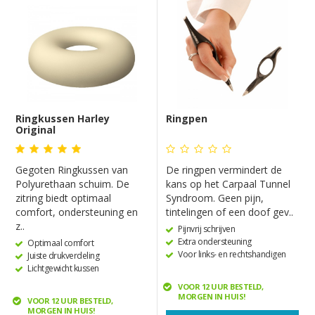
Ringkussen Harley
Ringpen
Original
Gegoten Ringkussen van
De ringpen vermindert de
Polyurethaan schuim. De
kans op het Carpaal Tunnel
zitring biedt optimaal
Syndroom. Geen pijn,
comfort, ondersteuning en
tintelingen of een doof gev..
z..
Pijnvrij schrijven
Extra ondersteuning
Optimaal comfort
Voor links- en rechtshandigen
Juiste drukverdeling
Lichtgewicht kussen
VOOR 12 UUR BESTELD,
MORGEN IN HUIS!
VOOR 12 UUR BESTELD,
MORGEN IN HUIS!