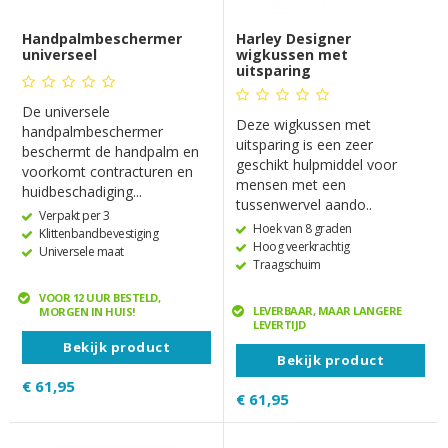
Handpalmbeschermer
Harley Designer
universeel
wigkussen met
uitsparing
De universele
Deze wigkussen met
handpalmbeschermer
uitsparing is een zeer
beschermt de handpalm en
geschikt hulpmiddel voor
voorkomt contracturen en
mensen met een
huidbeschadiging...
tussenwervel aando..
Verpakt per 3
Hoek van 8 graden
Klittenbandbevestiging
Hoog veerkrachtig
Universele maat
Traagschuim
VOOR 12 UUR BESTELD,
LEVERBAAR, MAAR LANGERE
MORGEN IN HUIS!
LEVERTIJD
Bekijk product
Bekijk product
€ 61,95
€ 61,95