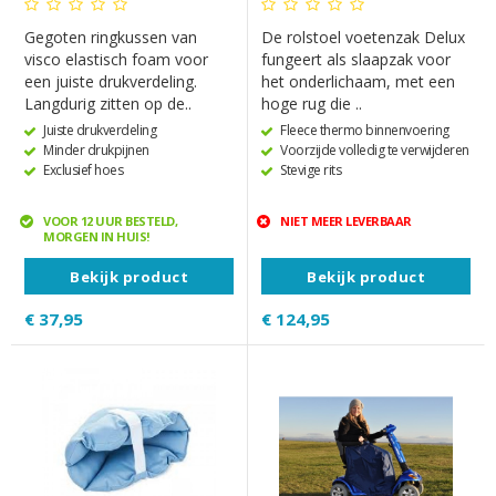
Gegoten ringkussen van
De rolstoel voetenzak Delux
visco elastisch foam voor
fungeert als slaapzak voor
een juiste drukverdeling.
het onderlichaam, met een
Langdurig zitten op de..
hoge rug die ..
Juiste drukverdeling
Fleece thermo binnenvoering
Minder drukpijnen
Voorzijde volledig te verwijderen
Exclusief hoes
Stevige rits
VOOR 12 UUR BESTELD,
NIET MEER LEVERBAAR
MORGEN IN HUIS!
Bekijk product
Bekijk product
€ 37,95
€ 124,95