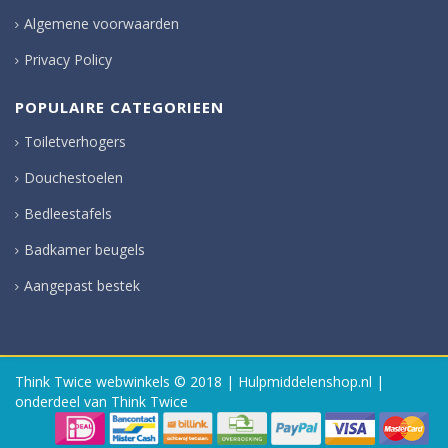
Algemene voorwaarden
Privacy Policy
POPULAIRE CATEGORIEEN
Toiletverhogers
Douchestoelen
Bedleestafels
Badkamer beugels
Aangepast bestek
Think Twice webwinkels
© 2018 | Hulpmiddelenshop.nl |
onderdeel van Think Twice