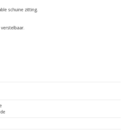
le schuine zitting.
 verstelbaar.
e
jde