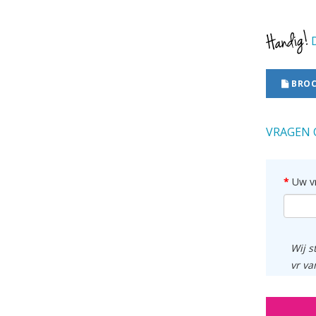
D
BROC
VRAGEN 
Uw v
Wij s
vr va