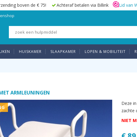
rzending boven de € 75!
Achteraf betalen via Billink
Lid van 
elenshop
UKEN
HUISKAMER
SLAAPKAMER
LOPEN & MOBILITEIT
R
 MET ARMLEUNINGEN
Deze in
NG
zachte c
NIET M
€ 89