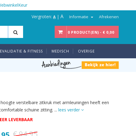
WebwinkelKeur
A
Vergroten:
|
Informatie
Afrekenen
A
0 PRODUCT(EN) - € 0,00
EVALIDATIE & FITNESS
MEDISCH
OVERIGE
 hoogte verstelbare zitkruk met armleuningen heeft een
omfortable schuine zitting. ...
lees verder
EER LEVERBAAR
€ 94,95
,95