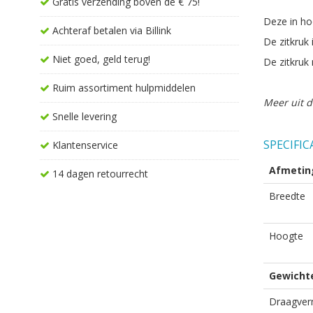
Gratis verzending boven de € 75!
Deze in ho
Achteraf betalen via Billink
De zitkruk 
Niet goed, geld terug!
De zitkruk
Ruim assortiment hulpmiddelen
Meer uit d
Snelle levering
SPECIFIC
Klantenservice
Afmetin
14 dagen retourrecht
Breedte
Hoogte
Gewicht
Draagve