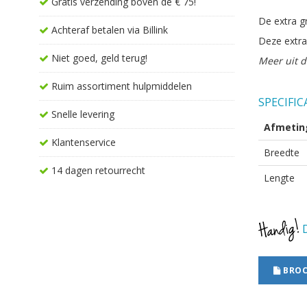
Gratis verzending boven de € 75!
De extra g
Achteraf betalen via Billink
Deze extra
Niet goed, geld terug!
Meer uit d
Ruim assortiment hulpmiddelen
SPECIFIC
Snelle levering
Afmetin
Klantenservice
Breedte
14 dagen retourrecht
Lengte
D
BROC