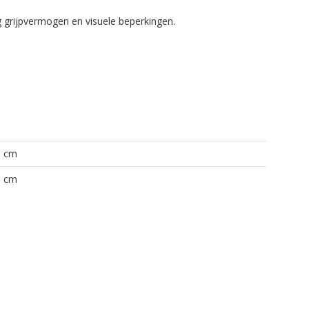
g grijpvermogen en visuele beperkingen.
0 cm
5 cm