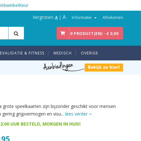
WebwinkelKeur
A
Vergroten:
|
Informatie
Afrekenen
A
0 PRODUCT(EN) - € 0,00
EVALIDATIE & FITNESS
MEDISCH
OVERIGE
a grote speelkaarten zijn bijzonder geschikt voor mensen
 gering grijpvermogen en visu...
lees verder
2:00 UUR BESTELD, MORGEN IN HUIS!
,95