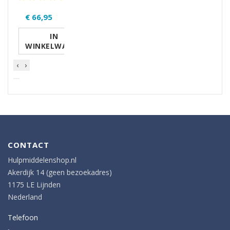
€ 66,95
IN
WINKELWAGEN
‹
›
CONTACT
Hulpmiddelenshop.nl
Akerdijk 14 (geen bezoekadres)
1175 LE Lijnden
Nederland
Telefoon