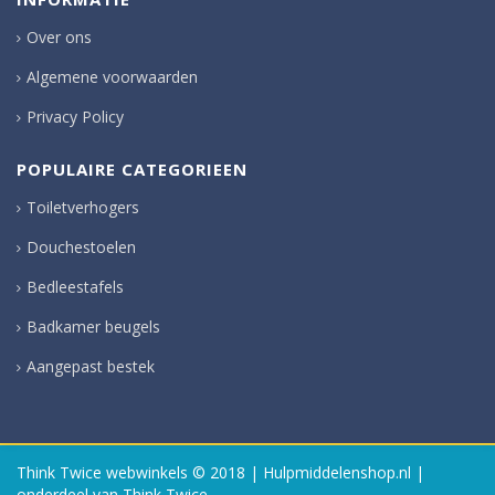
Over ons
Algemene voorwaarden
Privacy Policy
POPULAIRE CATEGORIEEN
Toiletverhogers
Douchestoelen
Bedleestafels
Badkamer beugels
Aangepast bestek
Think Twice webwinkels
© 2018 | Hulpmiddelenshop.nl |
onderdeel van Think Twice