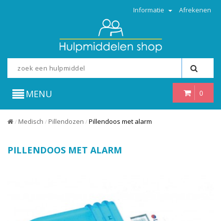
Informatie
Afrekenen
MENU
0
Medisch
Pillendozen
Pillendoos met alarm
/
/
/
PILLENDOOS MET ALARM