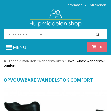
Informatie
Afrekenen
MENU
0
Lopen & mobiliteit
Wandelstokkken
Opvouwbare wandelstok
/
/
/
comfort
OPVOUWBARE WANDELSTOK COMFORT