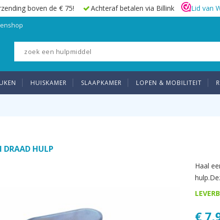
rzending boven de € 75!
Achteraf betalen via Billink
Lid van 
elenshop
UKEN
HUISKAMER
SLAAPKAMER
LOPEN & MOBILITEIT
R
N DRAAD HULP
Haal ee
hulp.Dez
LEVERB
€ 7,