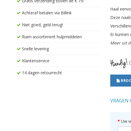
Gratis verzending boven de € 75!
Haal eenvo
Achteraf betalen via Billink
Deze naald
Niet goed, geld terug!
Verschille
Er kunnen 
Ruim assortiment hulpmiddelen
Meer uit d
Snelle levering
Klantenservice
D
14 dagen retourrecht
BROC
VRAGEN 
Uw v