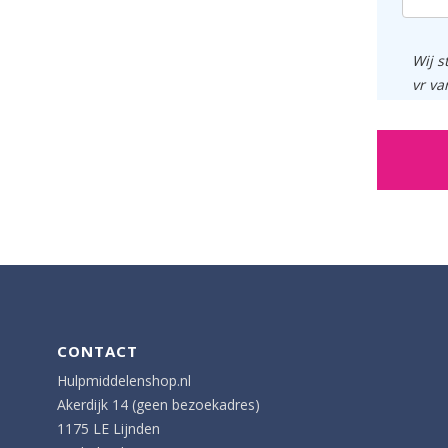
Wij s
vr va
CONTACT
Hulpmiddelenshop.nl
Akerdijk 14 (geen bezoekadres)
1175 LE Lijnden