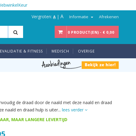
WebwinkelKeur
A
Vergroten:
|
Informatie
Afrekenen
A
0 PRODUCT(EN) - € 0,00
EVALIDATIE & FITNESS
MEDISCH
OVERIGE
nvoudig de draad door de naald met deze naald en draad
e naald en draad hulp is uiter...
lees verder
AAR, MAAR LANGERE LEVERTIJD
95