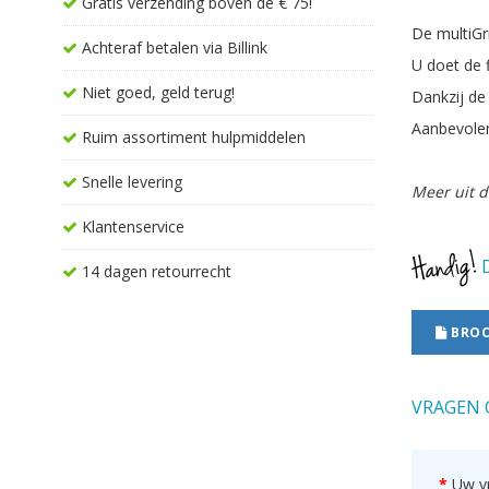
Gratis verzending boven de € 75!
De multiGr
Achteraf betalen via Billink
U doet de 
Niet goed, geld terug!
Dankzij de
Aanbevolen
Ruim assortiment hulpmiddelen
Snelle levering
Meer uit d
Klantenservice
D
14 dagen retourrecht
BROC
VRAGEN 
Uw v