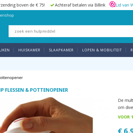
rzending boven de € 75!
Achteraf betalen via Billink
Lid van 
elenshop
UKEN
HUISKAMER
SLAAPKAMER
LOPEN & MOBILITEIT
R
 pottenopener
IP FLESSEN & POTTENOPENER
De mult
om dive
VOOR 1
€ 6,