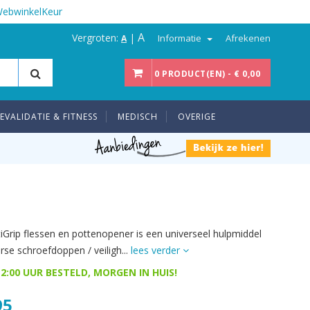
WebwinkelKeur
A
Vergroten:
|
Informatie
Afrekenen
A
0 PRODUCT(EN) - € 0,00
EVALIDATIE & FITNESS
MEDISCH
OVERIGE
iGrip flessen en pottenopener is een universeel hulpmiddel
rse schroefdoppen / veiligh...
lees verder
2:00 UUR BESTELD, MORGEN IN HUIS!
95