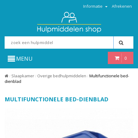
Informatie
Afrekenen
MENU
0
Slaapkamer
Overige bedhulpmiddelen
Multifunctionele bed-
/
/
/
dienblad
MULTIFUNCTIONELE BED-DIENBLAD