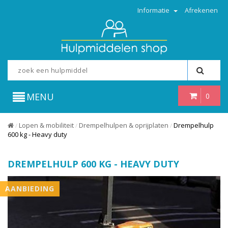
Informatie
Afrekenen
MENU
0
Lopen & mobiliteit
Drempelhulpen & oprijplaten
Drempelhulp
/
/
/
600 kg - Heavy duty
DREMPELHULP 600 KG - HEAVY DUTY
AANBIEDING