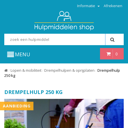
Informatie
Afrekenen
MENU
0
Lopen & mobiliteit
Drempelhulpen & oprijplaten
Drempelhulp
/
/
/
250 kg
DREMPELHULP 250 KG
AANBIEDING