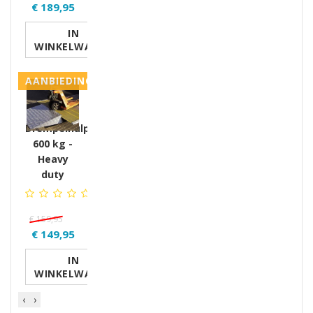
€ 189,95
IN
WINKELWAGEN
AANBIEDING
Drempelhulp
600 kg -
Heavy
duty
€ 159,95
€ 149,95
IN
WINKELWAGEN
‹
›