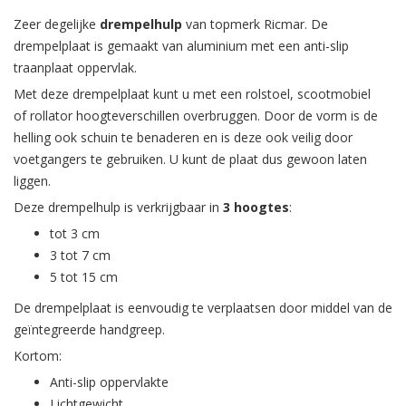
Zeer degelijke
drempelhulp
van topmerk Ricmar. De
drempelplaat is gemaakt van aluminium met een anti-slip
traanplaat oppervlak.
Met deze drempelplaat kunt u met een rolstoel, scootmobiel
of rollator hoogteverschillen overbruggen. Door de vorm is de
helling ook schuin te benaderen en is deze ook veilig door
voetgangers te gebruiken. U kunt de plaat dus gewoon laten
liggen.
Deze drempelhulp is verkrijgbaar in
3 hoogtes
:
tot 3 cm
3 tot 7 cm
5 tot 15 cm
De drempelplaat is eenvoudig te verplaatsen door middel van de
geïntegreerde handgreep.
Kortom:
Anti-slip oppervlakte
Lichtgewicht