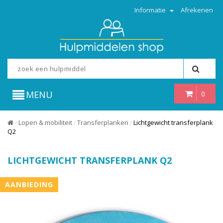
Informatie
Afrekenen
MENU
0
Lopen & mobiliteit
Transferplanken
Lichtgewicht transferplank
/
/
/
Q2
LICHTGEWICHT TRANSFERPLANK Q2
AANBIEDING