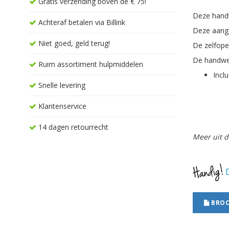
Gratis verzending boven de € 75!
Deze handw
Achteraf betalen via Billink
Deze aange
Niet goed, geld terug!
De zelfope
De handwer
Ruim assortiment hulpmiddelen
Incl
Snelle levering
Klantenservice
14 dagen retourrecht
Meer uit d
D
BROC