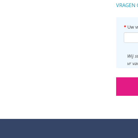
VRAGEN 
Uw v
Wij s
vr va