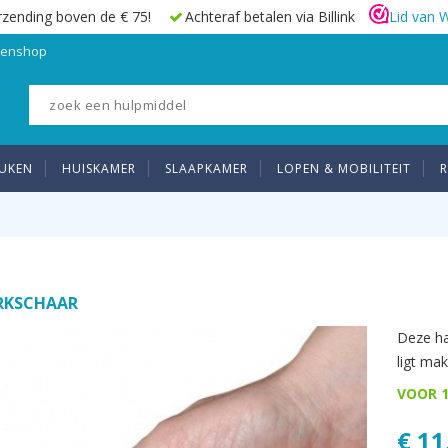
rzending boven de € 75!
Achteraf betalen via Billink
Lid van 
elenshop
UKEN
HUISKAMER
SLAAPKAMER
LOPEN & MOBILITEIT
R
RKSCHAAR
Deze ha
ligt mak
VOOR 1
€ 11