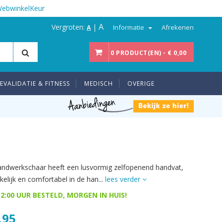
WebwinkelKeur
A
Vergroten:
|
Informatie
Afrekenen
A
0 PRODUCT(EN) - € 0,00
EVALIDATIE & FITNESS
MEDISCH
OVERIGE
ndwerkschaar heeft een lusvormig zelfopenend handvat,
kelijk en comfortabel in de han...
lees verder
2:00 UUR BESTELD, MORGEN IN HUIS!
,95