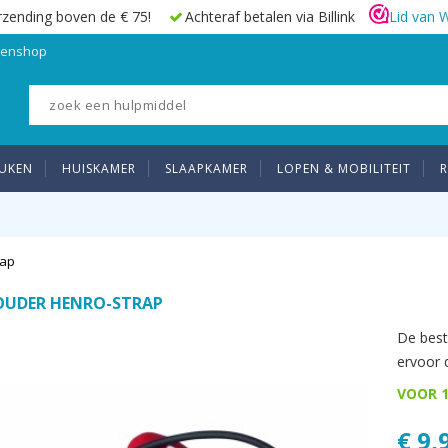
rzending boven de € 75!
Achteraf betalen via Billink
Lid van 
elenshop
UKEN
HUISKAMER
SLAAPKAMER
LOPEN & MOBILITEIT
R
rap
OUDER HENRO-STRAP
De best
ervoor 
VOOR 1
€ 9,