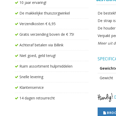
10 jaar ervaring!
De makkelijke thuiszorgwinkel
De bestekh
De strap i
Verzendkosten € 6,95
De houder i
Gratis verzending boven de € 75!
Verpakt pe
Meer uit d
Achteraf betalen via Billink
Niet goed, geld terug!
SPECIFIC
Ruim assortiment hulpmiddelen
Gewicht
Snelle levering
Gewicht
Klantenservice
D
14 dagen retourrecht
BROC