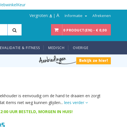
WebwinkelKeur
A
Vergroten:
|
Informatie
Afrekenen
A
0 PRODUCT(EN) - € 0,00
EVALIDATIE & FITNESS
MEDISCH
OVERIGE
ekhouder is eenvoudig om de hand te draaien en zorgt
dat items niet weg kunnen glijden...
lees verder
2:00 UUR BESTELD, MORGEN IN HUIS!
95