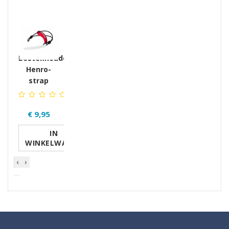
GERELATEERDE PRODUCTEN PRODUCTS
Bestekhouder
Henro-
strap
€ 9,95
IN
WINKELWAGEN
‹
›