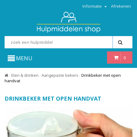
Informatie
Afrekenen
MENU
0
Eten & drinken
Aangepaste bekers
Drinkbeker met open
/
/
/
handvat
DRINKBEKER MET OPEN HANDVAT