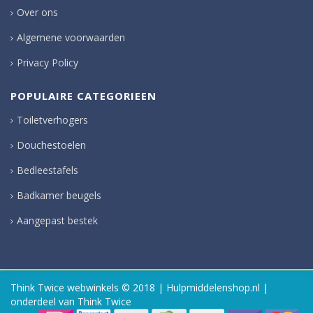
Over ons
Algemene voorwaarden
Privacy Policy
POPULAIRE CATEGORIEEN
Toiletverhogers
Douchestoelen
Bedleestafels
Badkamer beugels
Aangepast bestek
Think Twice webwinkels
© 2018 | Hulpmiddelenshop.nl |
onderdeel van Think Twice