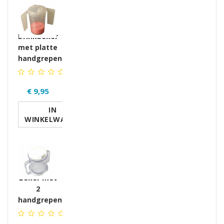
Drinkbeker
met platte
handgrepen
€ 9,95
IN
WINKELWAGEN
Beker met
2
handgrepen