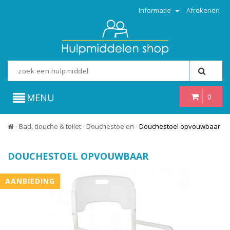
Informatie
Afrekenen
MENU
0
Bad, douche & toilet
Douchestoelen
Douchestoel opvouwbaar
/
/
/
DOUCHESTOEL OPVOUWBAAR
AANBIEDING