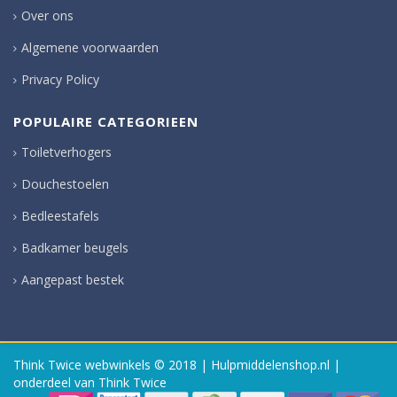
Over ons
Algemene voorwaarden
Privacy Policy
POPULAIRE CATEGORIEEN
Toiletverhogers
Douchestoelen
Bedleestafels
Badkamer beugels
Aangepast bestek
Think Twice webwinkels
© 2018 | Hulpmiddelenshop.nl |
onderdeel van Think Twice