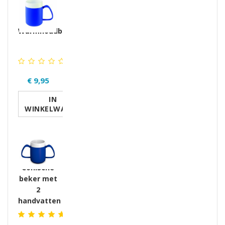
Warmhoudbeker
€ 9,95
IN
WINKELWAGEN
Conische
beker met
2
handvatten