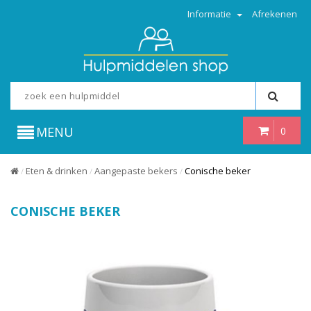
Informatie
Afrekenen
MENU
0
Eten & drinken
Aangepaste bekers
Conische beker
/
/
/
CONISCHE BEKER