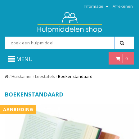
Informatie
Afrekenen
MENU
0
Huiskamer
Leestafels
Boekenstandaard
/
/
/
BOEKENSTANDAARD
AANBIEDING