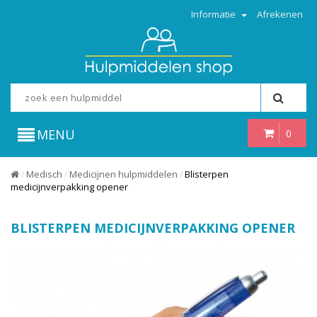
Informatie
Afrekenen
MENU
0
Medisch
Medicijnen hulpmiddelen
Blisterpen
/
/
/
medicijnverpakking opener
BLISTERPEN MEDICIJNVERPAKKING OPENER