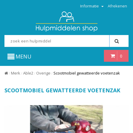
Informatie
Afrekenen
MENU
0
Merk
Able2
Overige
Scootmobiel gewatteerde voetenzak
/
/
/
/
SCOOTMOBIEL GEWATTEERDE VOETENZAK