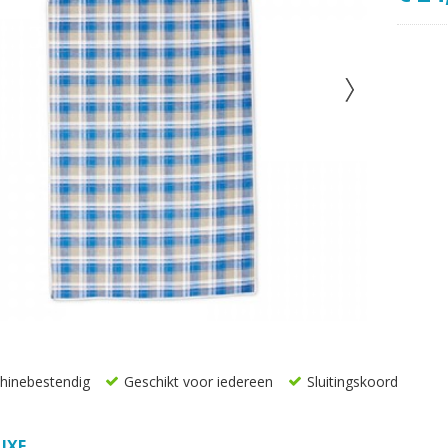
inebestendig
Geschikt voor iedereen
Sluitingskoord
UXE