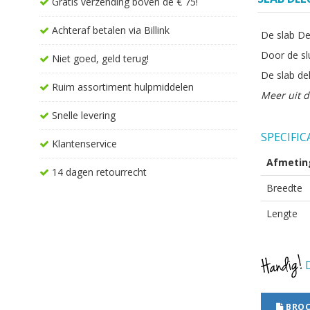
Gratis verzending boven de € 75!
Achteraf betalen via Billink
De slab De
Door de slu
Niet goed, geld terug!
De slab de
Ruim assortiment hulpmiddelen
Meer uit d
Snelle levering
SPECIFIC
Klantenservice
Afmetin
14 dagen retourrecht
Breedte
Lengte
D
BROC