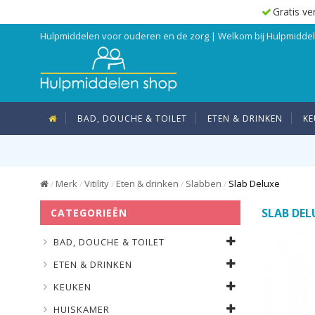
Gratis ve
Hulpmiddelen voor ouderen en de zorg | Welkom bij Hulpmidd
BAD, DOUCHE & TOILET
ETEN & DRINKEN
KE
Merk
Vitility
Eten & drinken
Slabben
Slab Deluxe
/
/
/
/
/
SLAB DEL
CATEGORIEËN
BAD, DOUCHE & TOILET
ETEN & DRINKEN
KEUKEN
HUISKAMER