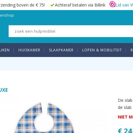
rzending boven de € 75!
Achteraf betalen via Billink
Lid van 
elenshop
UKEN
HUISKAMER
SLAAPKAMER
LOPEN & MOBILITEIT
R
UXE
De slab
de slab 
NIET M
€ 24