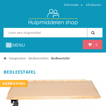
Informatie
Afrekenen
MENU
0
Slaapkamer
Bedleestafels
Bedleestafel
/
/
/
BEDLEESTAFEL
AANBIEDING