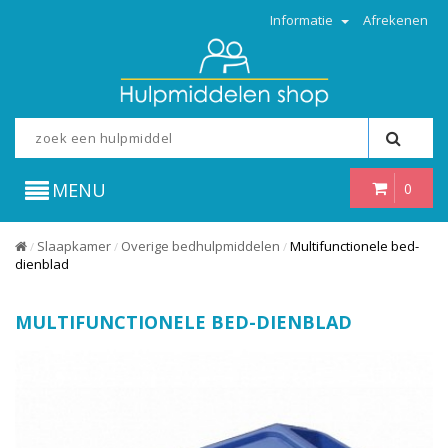
Informatie
Afrekenen
MENU
0
Slaapkamer
Overige bedhulpmiddelen
Multifunctionele bed-
/
/
/
dienblad
MULTIFUNCTIONELE BED-DIENBLAD