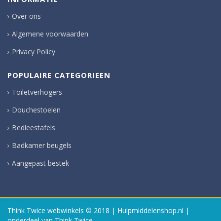
Over ons
Algemene voorwaarden
Privacy Policy
POPULAIRE CATEGORIEEN
Toiletverhogers
Douchestoelen
Bedleestafels
Badkamer beugels
Aangepast bestek
Think Twice webwinkels
© 2018 | Hulpmiddelenshop.nl |
onderdeel van Think Twice