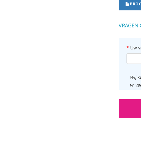
BROC
VRAGEN 
Uw v
Wij s
vr va