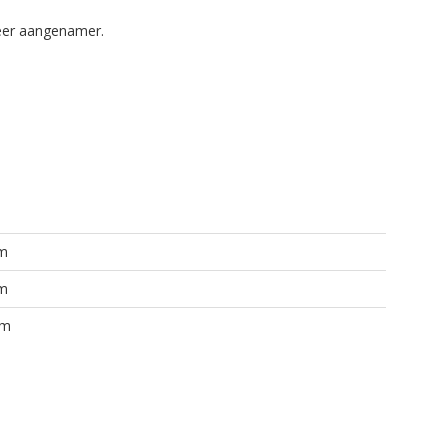
weer aangenamer.
m
m
Cm