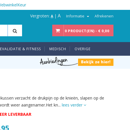
WebwinkelKeur
A
Vergroten:
|
Informatie
Afrekenen
A
0 PRODUCT(EN) - € 0,00
EVALIDATIE & FITNESS
MEDISCH
OVERIGE
ekussen verzacht de drukpijn op de knieën, slapen op de
 wordt weer aangenamer.Het kn...
lees verder
EER LEVERBAAR
,95