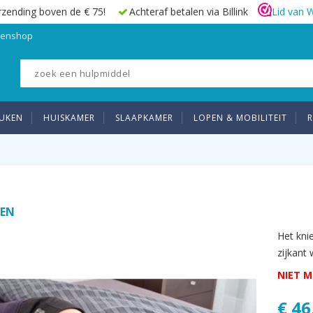
rzending boven de € 75!
Achteraf betalen via Billink
Lid van 
elenshop
UKEN
HUISKAMER
SLAAPKAMER
LOPEN & MOBILITEIT
R
SEN
Het kni
zijkant
NIET M
€ 46