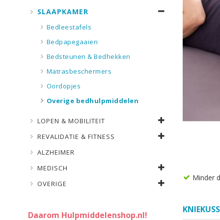
SLAAPKAMER
Bedleestafels
Bedpapegaaien
Bedsteunen & Bedhekken
Matrasbeschermers
Oordopjes
Overige bedhulpmiddelen
LOPEN & MOBILITEIT
REVALIDATIE & FITNESS
ALZHEIMER
MEDISCH
Minder d
OVERIGE
KNIEKUS
Daarom Hulpmiddelenshop.nl!