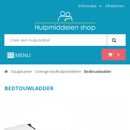
Informatie
Afrekenen
MENU
0
Slaapkamer
Overige bedhulpmiddelen
Bedtouwladder
/
/
/
BEDTOUWLADDER