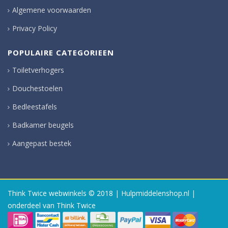
Algemene voorwaarden
Privacy Policy
POPULAIRE CATEGORIEEN
Toiletverhogers
Douchestoelen
Bedleestafels
Badkamer beugels
Aangepast bestek
Think Twice webwinkels
© 2018 | Hulpmiddelenshop.nl |
onderdeel van Think Twice