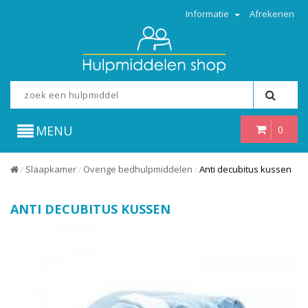
Informatie
Afrekenen
MENU
0
Slaapkamer
Overige bedhulpmiddelen
Anti decubitus kussen
/
/
/
ANTI DECUBITUS KUSSEN