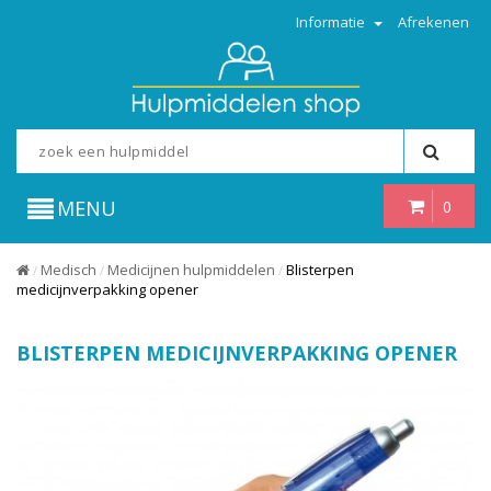
Informatie
Afrekenen
MENU
0
Medisch
Medicijnen hulpmiddelen
Blisterpen
/
/
/
medicijnverpakking opener
BLISTERPEN MEDICIJNVERPAKKING OPENER