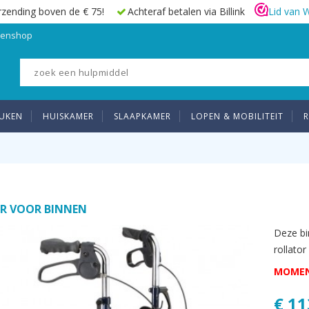
rzending boven de € 75!
Achteraf betalen via Billink
Lid van 
elenshop
UKEN
HUISKAMER
SLAAPKAMER
LOPEN & MOBILITEIT
R
R VOOR BINNEN
Deze bi
rollato
MOMEN
€ 11