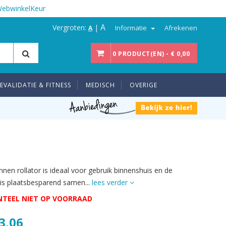
WebwinkelKeur
A
Vergroten:
|
Informatie
Afrekenen
A
0 PRODUCT(EN) - € 0,00
EVALIDATIE & FITNESS
MEDISCH
OVERIGE
nnen rollator is ideaal voor gebruik binnenshuis en de
r is plaatsbesparend samen...
lees verder
TEEL NIET OP VOORRAAD
3,06