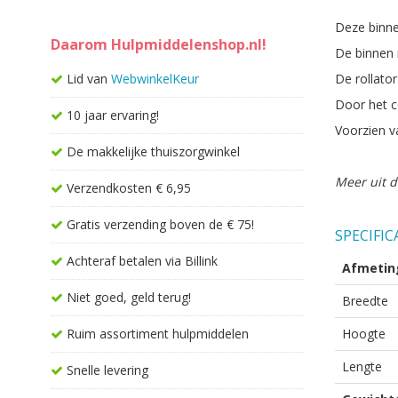
Deze binne
Daarom Hulpmiddelenshop.nl!
De binnen r
Lid van
WebwinkelKeur
De rollato
Door het c
10 jaar ervaring!
Voorzien va
De makkelijke thuiszorgwinkel
Meer uit d
Verzendkosten € 6,95
Gratis verzending boven de € 75!
SPECIFIC
Achteraf betalen via Billink
Afmetin
Niet goed, geld terug!
Breedte
Ruim assortiment hulpmiddelen
Hoogte
Lengte
Snelle levering