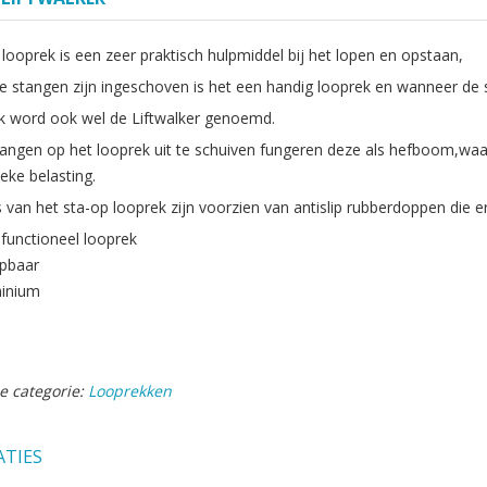
looprek is een zeer praktisch hulpmiddel bij het lopen en opstaan,
 stangen zijn ingeschoven is het een handig looprek en wanneer de s
k word ook wel de Liftwalker genoemd.
angen op het looprek uit te schuiven fungeren deze als hefboom,waa
eke belasting.
 van het sta-op looprek zijn voorzien van antislip rubberdoppen die e
ifunctioneel looprek
apbaar
inium
e categorie:
Looprekken
ATIES