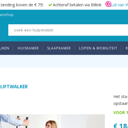
rzending boven de € 75!
Achteraf betalen via Billink
Lid van 
elenshop
UKEN
HUISKAMER
SLAAPKAMER
LOPEN & MOBILITEIT
R
 LIFTWALKER
Het sta-
opstaan
VOOR 1
€ 18