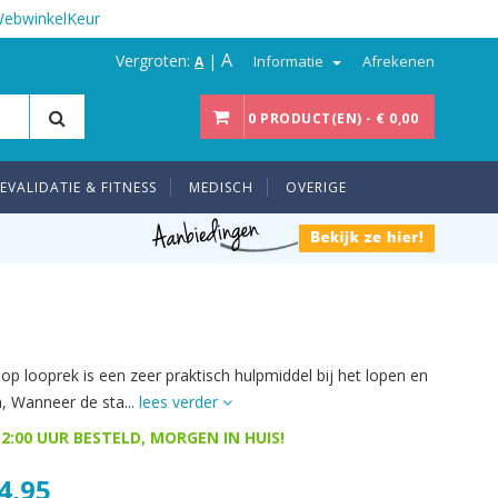
WebwinkelKeur
A
Vergroten:
|
Informatie
Afrekenen
A
0 PRODUCT(EN) - € 0,00
EVALIDATIE & FITNESS
MEDISCH
OVERIGE
op looprek is een zeer praktisch hulpmiddel bij het lopen en
, Wanneer de sta...
lees verder
2:00 UUR BESTELD, MORGEN IN HUIS!
4,95