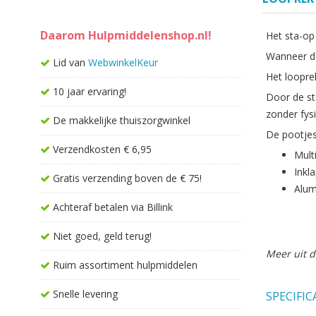
Daarom Hulpmiddelenshop.nl!
Het sta-op 
Wanneer de
Lid van
WebwinkelKeur
Het loopre
10 jaar ervaring!
Door de st
zonder fysi
De makkelijke thuiszorgwinkel
De pootjes
Verzendkosten € 6,95
Mult
Inkl
Gratis verzending boven de € 75!
Alum
Achteraf betalen via Billink
Niet goed, geld terug!
Meer uit d
Ruim assortiment hulpmiddelen
Snelle levering
SPECIFIC