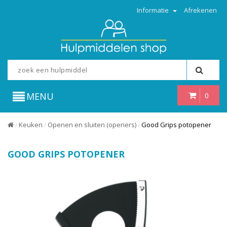
Informatie
Afrekenen
MENU
0
Keuken
Openen en sluiten (openers)
Good Grips potopener
/
/
/
GOOD GRIPS POTOPENER