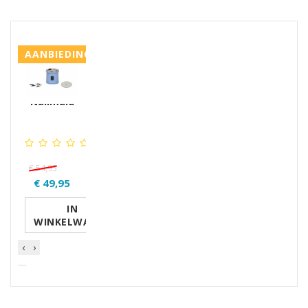
GERELATEERDE PRODUCTEN PRODUCTS
AANBIEDING
Nailmaid
€ 54,95
€ 49,95
IN
WINKELWAGEN
‹
›