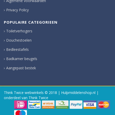
Algemene voorwaarden
Privacy Policy
POPULAIRE CATEGORIEEN
Toiletverhogers
Douchestoelen
Bedleestafels
Badkamer beugels
Aangepast bestek
Think Twice webwinkels
© 2018 | Hulpmiddelenshop.nl |
onderdeel van Think Twice