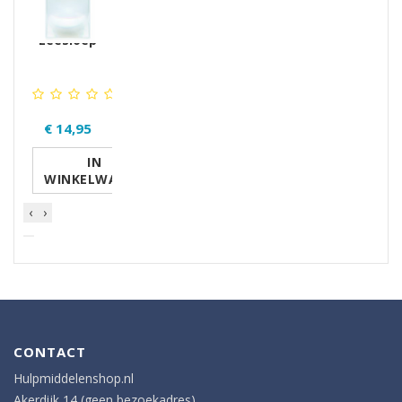
Leesloep
€ 14,95
IN
WINKELWAGEN
‹
›
CONTACT
Hulpmiddelenshop.nl
Akerdijk 14 (geen bezoekadres)