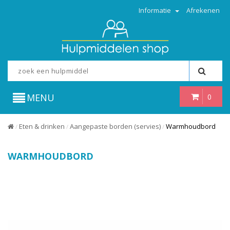
Informatie
Afrekenen
MENU
0
Eten & drinken
Aangepaste borden (servies)
Warmhoudbord
/
/
/
WARMHOUDBORD