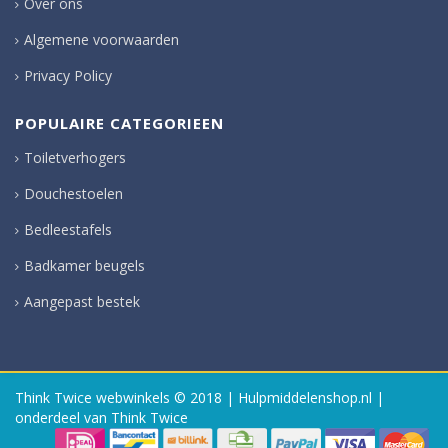
Over ons
Algemene voorwaarden
Privacy Policy
POPULAIRE CATEGORIEEN
Toiletverhogers
Douchestoelen
Bedleestafels
Badkamer beugels
Aangepast bestek
Think Twice webwinkels
© 2018 | Hulpmiddelenshop.nl |
onderdeel van Think Twice