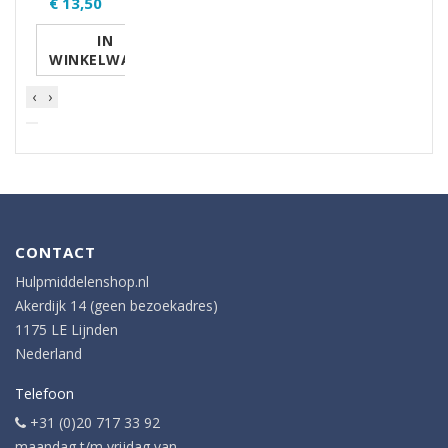
€ 13,50
IN
WINKELWAGEN
‹
›
CONTACT
Hulpmiddelenshop.nl
Akerdijk 14 (geen bezoekadres)
1175 LE Lijnden
Nederland
Telefoon
+31 (0)20 717 33 92
maandag t/m vrijdag van