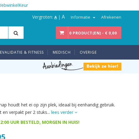
WebwinkelKeur
A
Vergroten:
|
Informatie
Afrekenen
A
0 PRODUCT(EN) - € 0,00
EVALIDATIE & FITNESS
MEDISCH
OVERIGE
ap houdt het ei op zijn plek, ideaal bij eenhandig gebruik.
t en verpakt per 2 stuks...
lees verder
2:00 UUR BESTELD, MORGEN IN HUIS!
95