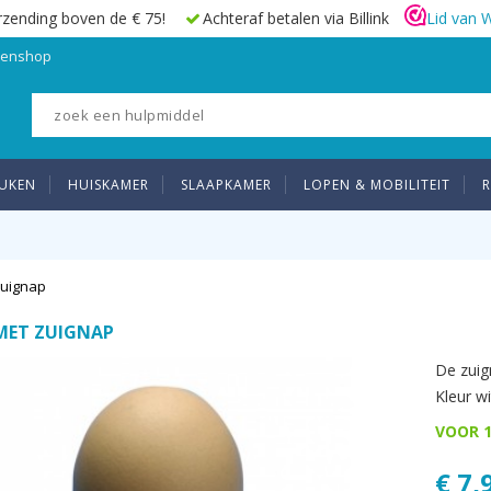
rzending boven de € 75!
Achteraf betalen via Billink
Lid van 
elenshop
UKEN
HUISKAMER
SLAAPKAMER
LOPEN & MOBILITEIT
R
zuignap
MET ZUIGNAP
De zuign
Kleur wi
VOOR 1
€ 7,