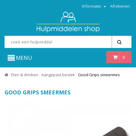
Informatie
Afrekenen
MENU
0
Eten & drinken
Aangepast bestek
Good Grips smeermes
/
/
/
GOOD GRIPS SMEERMES