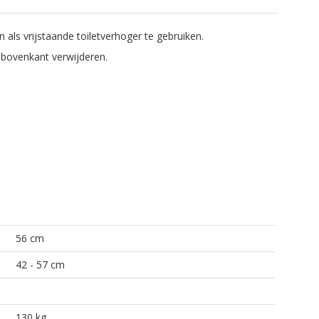
n als vrijstaande toiletverhoger te gebruiken.
e bovenkant verwijderen.
56 cm
42 - 57 cm
130 kg