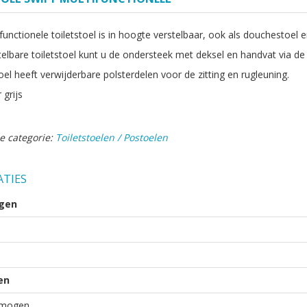
unctionele toiletstoel is in hoogte verstelbaar, ook als douchestoel e
stelbare toiletstoel kunt u de ondersteek met deksel en handvat via d
oel heeft verwijderbare polsterdelen voor de zitting en rugleuning.
 grijs
e categorie:
Toiletstoelen / Postoelen
ATIES
gen
en
rmogen