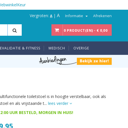
WebwinkelKeur
A
Vergroten:
|
Informatie
Afrekenen
A
0 PRODUCT(EN) - € 0,00
EVALIDATIE & FITNESS
MEDISCH
OVERIGE
tifunctionele toiletstoel is in hoogte verstelbaar, ook als
oel en als vrijstaande t...
lees verder
2:00 UUR BESTELD, MORGEN IN HUIS!
9,95