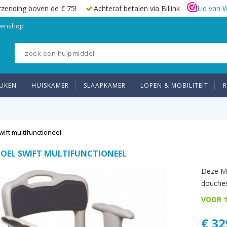
rzending boven de € 75!
Achteraf betalen via Billink
Lid van 
elenshop
UKEN
HUISKAMER
SLAAPKAMER
LOPEN & MOBILITEIT
R
wift multifunctioneel
TOEL SWIFT MULTIFUNCTIONEEL
Deze Mul
douchest
VOOR 1
€ 32