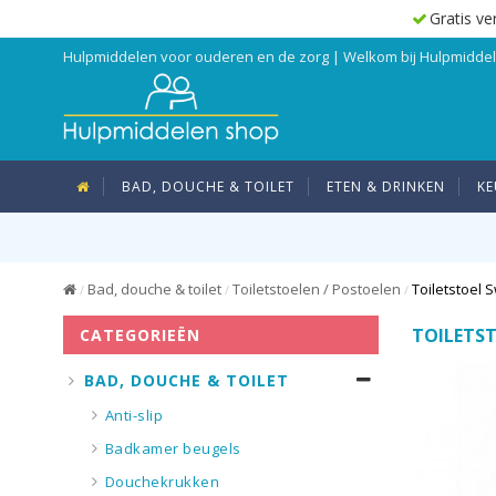
Gratis ve
Hulpmiddelen voor ouderen en de zorg | Welkom bij Hulpmidd
BAD, DOUCHE & TOILET
ETEN & DRINKEN
KE
Bad, douche & toilet
Toiletstoelen / Postoelen
Toiletstoel S
/
/
/
TOILETS
CATEGORIEËN
BAD, DOUCHE & TOILET
Anti-slip
Badkamer beugels
Douchekrukken