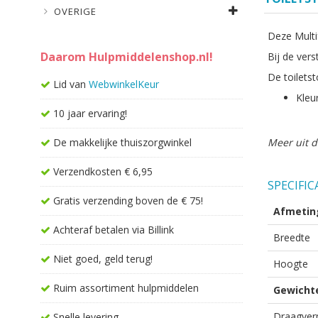
OVERIGE
Deze Multif
Daarom Hulpmiddelenshop.nl!
Bij de ver
De toiletst
Lid van
WebwinkelKeur
Kleur
10 jaar ervaring!
De makkelijke thuiszorgwinkel
Meer uit d
Verzendkosten € 6,95
SPECIFIC
Gratis verzending boven de € 75!
Afmetin
Achteraf betalen via Billink
Breedte
Niet goed, geld terug!
Hoogte
Ruim assortiment hulpmiddelen
Gewicht
Draagve
Snelle levering