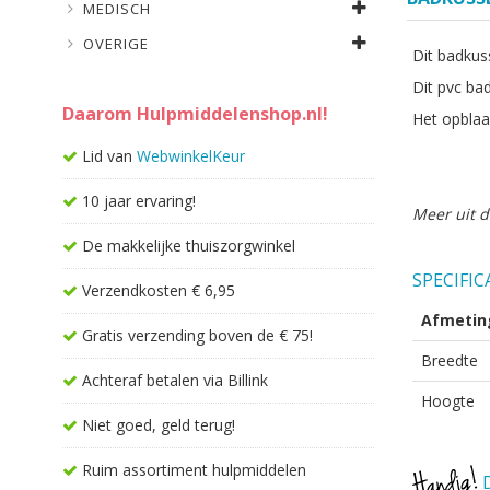
MEDISCH
OVERIGE
Dit badkus
Dit pvc ba
Daarom Hulpmiddelenshop.nl!
Het opblaa
Lid van
WebwinkelKeur
10 jaar ervaring!
Meer uit d
De makkelijke thuiszorgwinkel
SPECIFIC
Verzendkosten € 6,95
Afmetin
Gratis verzending boven de € 75!
Breedte
Achteraf betalen via Billink
Hoogte
Niet goed, geld terug!
Ruim assortiment hulpmiddelen
D