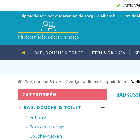
Gratis ve
Hulpmiddelen voor ouderen en de zorg | Welkom bij Hulpmidd
BAD, DOUCHE & TOILET
ETEN & DRINKEN
KE
Bad, douche & toilet
Overige badkamerhulpmiddelen
Badk
/
/
/
BADKUSS
CATEGORIEËN
BAD, DOUCHE & TOILET
Anti-slip
Badkamer beugels
Douchekrukken