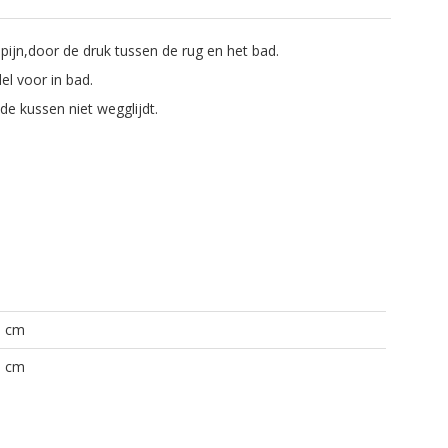
pijn,door de druk tussen de rug en het bad.
l voor in bad.
e kussen niet wegglijdt.
1 cm
8 cm