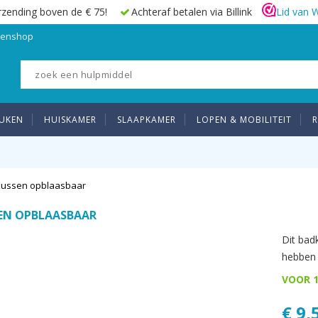
rzending boven de € 75!
Achteraf betalen via Billink
Lid van 
elenshop
UKEN
HUISKAMER
SLAAPKAMER
LOPEN & MOBILITEIT
R
ussen opblaasbaar
EN OPBLAASBAAR
Dit bad
hebben 
VOOR 1
€ 9,