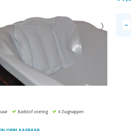
baar
Badstof voering
4 Zuignappen
EN OPBLAASBAAR