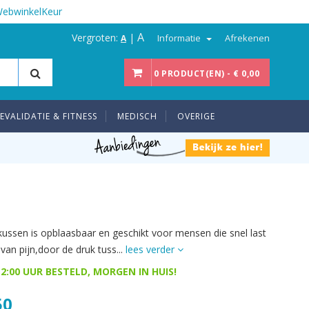
WebwinkelKeur
A
Vergroten:
|
Informatie
Afrekenen
A
0 PRODUCT(EN) - € 0,00
EVALIDATIE & FITNESS
MEDISCH
OVERIGE
kussen is opblaasbaar en geschikt voor mensen die snel last
van pijn,door de druk tuss...
lees verder
2:00 UUR BESTELD, MORGEN IN HUIS!
50