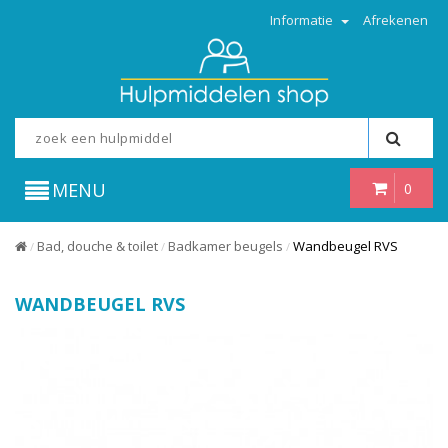
Informatie
Afrekenen
MENU
0
Bad, douche & toilet
Badkamer beugels
Wandbeugel RVS
/
/
/
WANDBEUGEL RVS