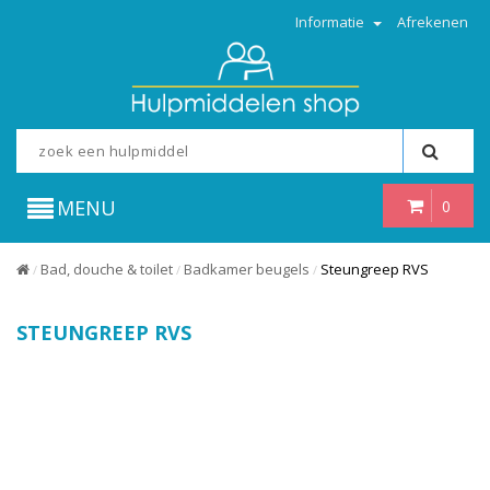
Informatie
Afrekenen
MENU
0
Bad, douche & toilet
Badkamer beugels
Steungreep RVS
/
/
/
STEUNGREEP RVS