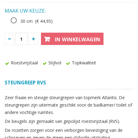
MAAK UW KEUZE:
30 cm
(€ 44,95)
IN WINKELWAGEN
Roestvrijstaal
Stijlvol
Topkwaliteit
STEUNGREEP RVS
Zeer fraaie en stevige steungrepen van topmerk Atlantis. De
steungrepen zijn uitermate geschikt voor de badkamer/ toilet of
andere vochtige ruimtes.
De beugels zijn gemaakt van gepolijst roestvrijstaal (RVS).
De rozetten zorgen voor een verborgen bevestiging van de
schroeven en geven de greep een stijlvolle uitstraling.