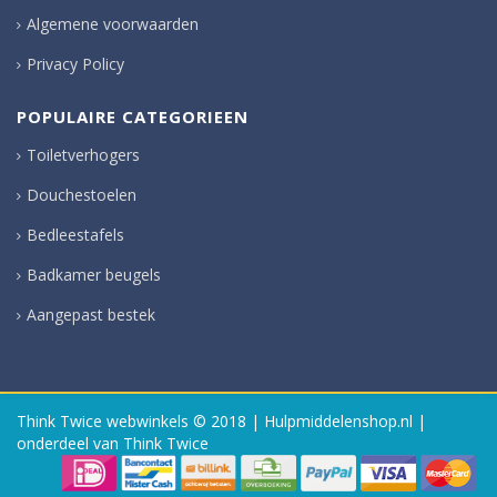
Algemene voorwaarden
Privacy Policy
POPULAIRE CATEGORIEEN
Toiletverhogers
Douchestoelen
Bedleestafels
Badkamer beugels
Aangepast bestek
Think Twice webwinkels
© 2018 | Hulpmiddelenshop.nl |
onderdeel van Think Twice