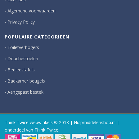
Algemene voorwaarden
Privacy Policy
POPULAIRE CATEGORIEEN
Toiletverhogers
Douchestoelen
Bedleestafels
Badkamer beugels
Aangepast bestek
Think Twice webwinkels
© 2018 | Hulpmiddelenshop.nl |
onderdeel van Think Twice