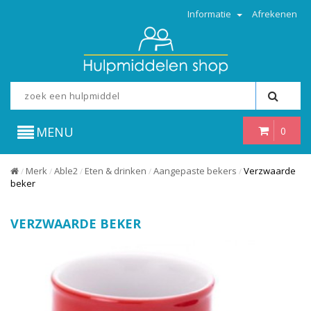
Informatie
Afrekenen
MENU
0
Merk
Able2
Eten & drinken
Aangepaste bekers
Verzwaarde
/
/
/
/
/
beker
VERZWAARDE BEKER