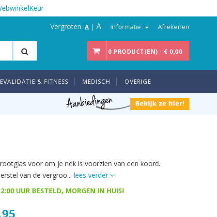
WebwinkelKeur
A
Vergroten:
|
Informatie
Afrekenen
A
0 PRODUCT(EN) - € 0,00
EVALIDATIE & FITNESS
MEDISCH
OVERIGE
grootglas voor om je nek is voorzien van een koord.
erstel van de vergroo...
lees verder
2:00 UUR BESTELD, MORGEN IN HUIS!
,95