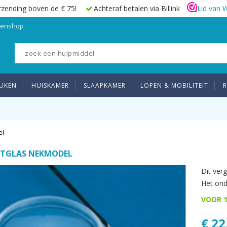
rzending boven de € 75!
Achteraf betalen via Billink
Lid van 
elenshop
UKEN
HUISKAMER
SLAAPKAMER
LOPEN & MOBILITEIT
R
el
TGLAS NEKMODEL
Dit ver
Het ond
VOOR 1
€ 22