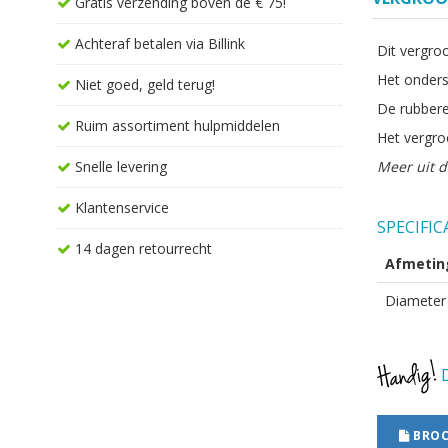
Gratis verzending boven de € 75!
Achteraf betalen via Billink
Dit vergro
Het onders
Niet goed, geld terug!
De rubbere
Ruim assortiment hulpmiddelen
Het vergro
Snelle levering
Meer uit d
Klantenservice
SPECIFIC
14 dagen retourrecht
Afmetin
Diameter
D
BROC