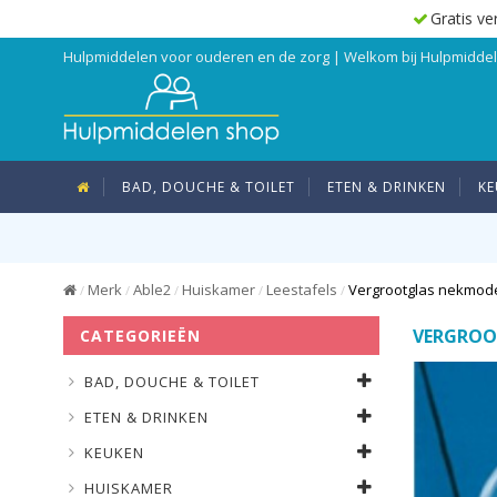
Gratis ve
Hulpmiddelen voor ouderen en de zorg | Welkom bij Hulpmidd
BAD, DOUCHE & TOILET
ETEN & DRINKEN
KE
Merk
Able2
Huiskamer
Leestafels
Vergrootglas nekmod
/
/
/
/
/
VERGROO
CATEGORIEËN
BAD, DOUCHE & TOILET
ETEN & DRINKEN
KEUKEN
HUISKAMER