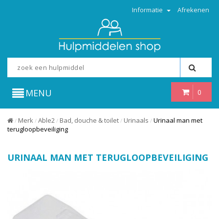
Informatie
Afrekenen
MENU
0
Merk
Able2
Bad, douche & toilet
Urinaals
Urinaal man met
/
/
/
/
/
terugloopbeveiliging
URINAAL MAN MET TERUGLOOPBEVEILIGING