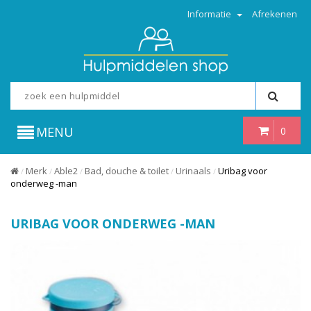
Informatie
Afrekenen
MENU
0
Merk
Able2
Bad, douche & toilet
Urinaals
Uribag voor
/
/
/
/
/
onderweg -man
URIBAG VOOR ONDERWEG -MAN